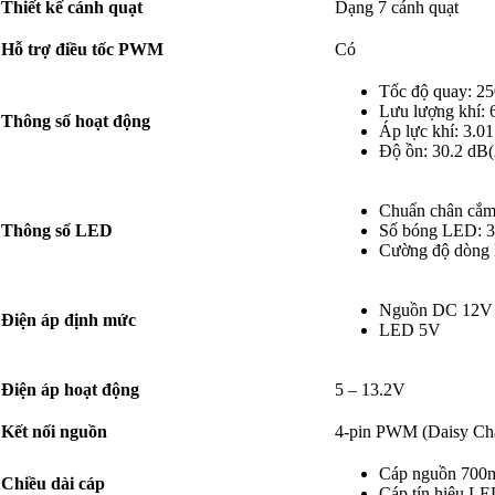
Thiết kế cánh quạt
Dạng 7 cánh quạt
Hỗ trợ điều tốc PWM
Có
Tốc độ quay: 2
Lưu lượng khí:
Thông số hoạt động
Áp lực khí: 3.
Độ ồn: 30.2 dB
Chuẩn chân cắm
Thông số LED
Số bóng LED: 
Cường độ dòng
Nguồn DC 12V
Điện áp định mức
LED 5V
Điện áp hoạt động
5 – 13.2V
Kết nối nguồn
4-pin PWM (Daisy Ch
Cáp nguồn 70
Chiều dài cáp
Cáp tín hiệu 