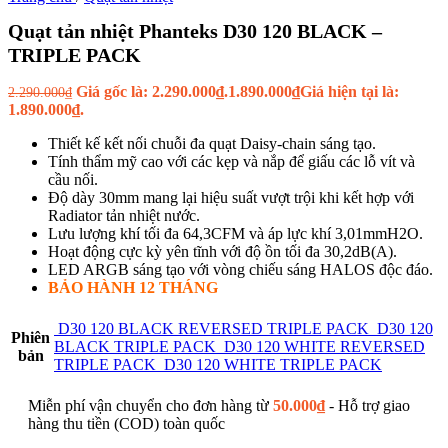
Quạt tản nhiệt Phanteks D30 120 BLACK –
TRIPLE PACK
Giá gốc là: 2.290.000₫.
1.890.000
₫
Giá hiện tại là:
2.290.000
₫
1.890.000₫.
Thiết kế kết nối chuỗi đa quạt Daisy-chain sáng tạo.
Tính thẩm mỹ cao với các kẹp và nắp để giấu các lỗ vít và
cầu nối.
Độ dày 30mm mang lại hiệu suất vượt trội khi kết hợp với
Radiator tản nhiệt nước.
Lưu lượng khí tối đa 64,3CFM và áp lực khí 3,01mmH2O.
Hoạt động cực kỳ yên tĩnh với độ ồn tối đa 30,2dB(A).
LED ARGB sáng tạo với vòng chiếu sáng HALOS độc đáo.
BẢO HÀNH 12 THÁNG
D30 120 BLACK REVERSED TRIPLE PACK
D30 120
Phiên
BLACK TRIPLE PACK
D30 120 WHITE REVERSED
bản
TRIPLE PACK
D30 120 WHITE TRIPLE PACK
Miễn phí vận chuyển cho đơn hàng từ
50.000
₫
- Hỗ trợ giao
hàng thu tiền (COD) toàn quốc