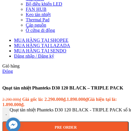
Bộ điều khiển LED
FAN HUB
Keo tản nhiệt
Thermal Pad
Cáp nguồn
Ổ cứng di động
MUA HÀNG TẠI SHOPEE
MUA HÀNG TẠI LAZADA
MUA HÀNG TẠI SENDO
Đăng nhập / Đăng ký
Giỏ hàng
Đóng
Quạt tản nhiệt Phanteks D30 120 BLACK – TRIPLE PACK
Giá gốc là: 2.290.000₫.
1.890.000
₫
Giá hiện tại là:
2.290.000
₫
1.890.000₫.
Quạt tản nhiệt Phanteks D30 120 BLACK - TRIPLE PACK số l
-
PRE ORDER