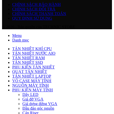
CHÍNH SÁCH BẢO HÀNH
CHÍNH SÁCH ĐỔI TRẢ
CHÍNH SÁCH THANH TOÁN
QUY ĐỊNH SỬ DỤNG
© 2026 - Bản quyền của TECHNIC STORE
Menu
Danh mục
TẢN NHIỆT KHÍ CPU
TẢN NHIỆT NƯỚC AIO
TẢN NHIỆT RAM
TẢN NHIỆT SSD
PHỤ KIỆN TẢN NHIỆT
QUẠT TẢN NHIỆT
TẢN NHIỆT LAPTOP
VỎ CASE MÁY TÍNH
NGUỒN MÁY TÍNH
PHỤ KIỆN MÁY TÍNH
Dây LED
Giá đỡ VGA
Giá dựng đứng VGA
Đầu đảo góc nguồn
Cáp Riser