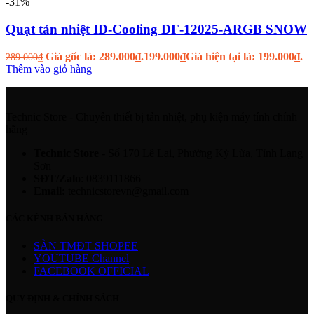
-31%
Quạt tản nhiệt ID-Cooling DF-12025-ARGB SNOW
Giá gốc là: 289.000₫.
199.000
₫
Giá hiện tại là: 199.000₫.
289.000
₫
Thêm vào giỏ hàng
Technic Store - Chuyên thiết bị tản nhiệt, phụ kiện máy tính chính
hãng
Technic Store
- Số 170 Lê Lai, Phường Kỳ Lừa, Tỉnh Lạng
Sơn
SĐT/Zalo
: 0839111866
Email:
technicstorevn@gmail.com
CÁC KÊNH BÁN HÀNG
SÀN TMĐT SHOPEE
YOUTUBE Channel
FACEBOOK OFFICIAL
QUY ĐỊNH & CHÍNH SÁCH