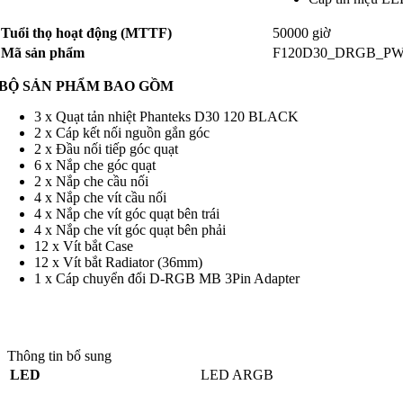
Tuổi thọ hoạt động (MTTF)
50000 giờ
Mã sản phẩm
F120D30_DRGB_P
BỘ SẢN PHẨM BAO GỒM
3 x Quạt tản nhiệt Phanteks D30 120 BLACK
2 x Cáp kết nối nguồn gắn góc
2 x Đầu nối tiếp góc quạt
6 x Nắp che góc quạt
2 x Nắp che cầu nối
4 x Nắp che vít cầu nối
4 x Nắp che vít góc quạt bên trái
4 x Nắp che vít góc quạt bên phải
12 x Vít bắt Case
12 x Vít bắt Radiator (36mm)
1 x Cáp chuyển đổi D-RGB MB 3Pin Adapter
Thông tin bổ sung
LED
LED ARGB