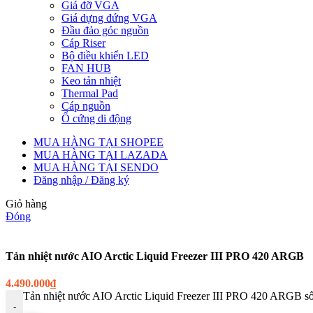
Giá đỡ VGA
Giá dựng đứng VGA
Đầu đảo góc nguồn
Cáp Riser
Bộ điều khiển LED
FAN HUB
Keo tản nhiệt
Thermal Pad
Cáp nguồn
Ổ cứng di động
MUA HÀNG TẠI SHOPEE
MUA HÀNG TẠI LAZADA
MUA HÀNG TẠI SENDO
Đăng nhập / Đăng ký
Giỏ hàng
Đóng
Tản nhiệt nước AIO Arctic Liquid Freezer III PRO 420 ARGB
4.490.000
₫
Tản nhiệt nước AIO Arctic Liquid Freezer III PRO 420 ARGB s
-