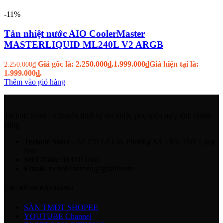
-11%
Tản nhiệt nước AIO CoolerMaster
MASTERLIQUID ML240L V2 ARGB
Giá gốc là: 2.250.000₫.
1.999.000
₫
Giá hiện tại là:
2.250.000
₫
1.999.000₫.
Thêm vào giỏ hàng
Technic Store - Chuyên thiết bị tản nhiệt, phụ kiện máy tính chính
hãng
Technic Store
- Số 170 Lê Lai, Phường Kỳ Lừa, Tỉnh Lạng
Sơn
SĐT/Zalo
: 0839111866
Email:
technicstorevn@gmail.com
CÁC KÊNH BÁN HÀNG
SÀN TMĐT SHOPEE
YOUTUBE Channel