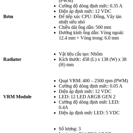
(PWM)
Cường độ dòng định mức: 0.35 A
Điện áp định mức:
12 VDC
Bơm
Đế tiếp xúc CPU: Đồng
, Vây tản
nhiệt siêu nhỏ
Chiều dài ống dẫn:
500 mm
Đường kính ống dẫn: Vòng ngoài:
12.4 mm + Vòng trong: 6.0 mm
Vật liệu cấu tạo: Nhôm
Radiator
Kích thước:
458 (L) x 138 (W) x 38
(H) mm
Quạt VRM:
400 – 2500 rpm (PWM)
Cường độ dòng định mức: 0.05 A
Điện áp định mức:
12 VDC
VRM Module
LED: 12 LED ARGB GEN 2
Cường độ dòng định mức LED:
0.4A
Điện áp định mức LED: 5 VDC
Số lượng: 3