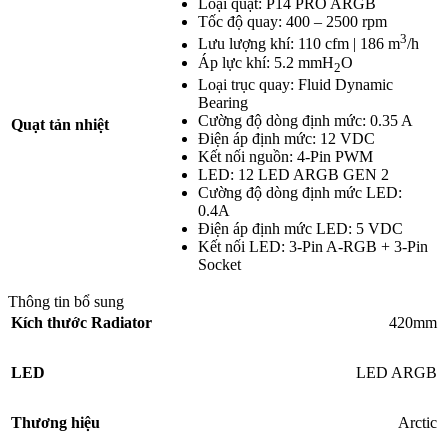
Loại quạt: P14 PRO ARGB
Tốc độ quay: 400 – 2500 rpm
3
Lưu lượng khí:
110 cfm | 186 m
/h
Áp lực khí:
5.2 mmH
O
2
Loại trục quay:
Fluid Dynamic
Bearing
Cường độ dòng định mức: 0.35 A
Quạt tản nhiệt
Điện áp định mức:
12 VDC
Kết nối nguồn:
4-Pin PWM
LED: 12 LED ARGB GEN 2
Cường độ dòng định mức LED:
0.4A
Điện áp định mức LED: 5 VDC
Kết nối LED: 3-Pin A-RGB + 3-Pin
Socket
Thông tin bổ sung
Kích thước Radiator
420mm
LED
LED ARGB
Thương hiệu
Arctic