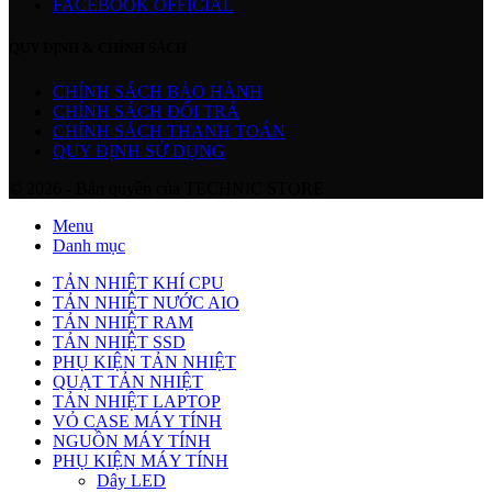
FACEBOOK OFFICIAL
QUY ĐỊNH & CHÍNH SÁCH
CHÍNH SÁCH BẢO HÀNH
CHÍNH SÁCH ĐỔI TRẢ
CHÍNH SÁCH THANH TOÁN
QUY ĐỊNH SỬ DỤNG
© 2026 - Bản quyền của TECHNIC STORE
Menu
Danh mục
TẢN NHIỆT KHÍ CPU
TẢN NHIỆT NƯỚC AIO
TẢN NHIỆT RAM
TẢN NHIỆT SSD
PHỤ KIỆN TẢN NHIỆT
QUẠT TẢN NHIỆT
TẢN NHIỆT LAPTOP
VỎ CASE MÁY TÍNH
NGUỒN MÁY TÍNH
PHỤ KIỆN MÁY TÍNH
Dây LED