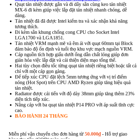
Quạt tản nhiệt được gắn và đi dây sẵn cùng keo tản nhiệt
MX-6 đi kèm giúp việc lắp đặt tản nhiệt nhanh chóng, dễ
dàng.
Tản nhiệt đã đã được Intel kiểm tra và xác nhận khả năng
tương thích.
Đi kèm sẵn khung chống cong CPU cho Socket Intel
LGA1700 và LGA1851.
Tản nhiệt VRM mạnh mẽ và êm ái với quạt 60mm tại Block
đảm bảo độ ổn định và tuổi thọ khu vực mạch nguồn VRM.
Cáp nguồn tích hợp giấu dưới ống dẫn chất lỏng giúp đơn
giản hóa việc lắp đặt và cải thiện diện mạo tổng thể.
Hai tùy chọn điều tốc từng quạt tản nhiệt riêng biệt hoặc tất cả
chỉ với một cáp gọn gàng.
Đế tiếp xúc CPU đặt lệch 5mm tương ứng với vị trí điểm
nóng (Hot Spot) trên CPU AMD Ryzen giúp tăng hiệu quả
tản nhiệt.
Radiator được cải tiến với độ dày 38mm giúp tăng thêm 23%
diện tích tiếp xúc.
Nâng cáp với ba quạt tản nhiệt P14 PRO với áp suất tĩnh cực
cao.
BẢO HÀNH 24 THÁNG
Miễn phí vận chuyển cho đơn hàng từ
50.000
₫
- Hỗ trợ giao