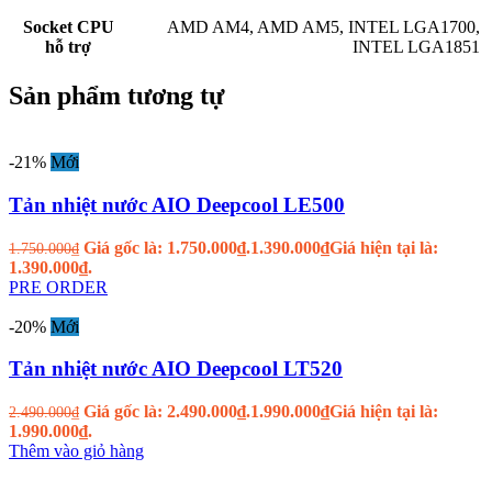
Socket CPU
AMD AM4
,
AMD AM5
,
INTEL LGA1700
,
hỗ trợ
INTEL LGA1851
Sản phẩm tương tự
-21%
Mới
Tản nhiệt nước AIO Deepcool LE500
Giá gốc là: 1.750.000₫.
1.390.000
₫
Giá hiện tại là:
1.750.000
₫
1.390.000₫.
PRE ORDER
-20%
Mới
Tản nhiệt nước AIO Deepcool LT520
Giá gốc là: 2.490.000₫.
1.990.000
₫
Giá hiện tại là:
2.490.000
₫
1.990.000₫.
Thêm vào giỏ hàng