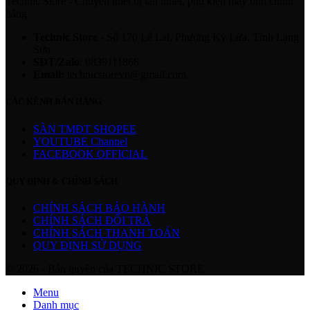
Technic Store - Chuyên thiết bị tản nhiệt, phụ kiện máy tính chính
hãng
Technic Store
- Số 170 Lê Lai, Phường Kỳ Lừa, Tỉnh Lạng
Sơn
SĐT/Zalo
: 0839111866
Email:
technicstorevn@gmail.com
CÁC KÊNH BÁN HÀNG
SÀN TMĐT SHOPEE
YOUTUBE Channel
FACEBOOK OFFICIAL
QUY ĐỊNH & CHÍNH SÁCH
CHÍNH SÁCH BẢO HÀNH
CHÍNH SÁCH ĐỔI TRẢ
CHÍNH SÁCH THANH TOÁN
QUY ĐỊNH SỬ DỤNG
© 2026 - Bản quyền của TECHNIC STORE
Menu
Danh mục