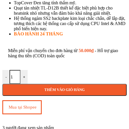
TopCover Đen tăng tính thẩm mỹ.
Quạt tản nhiệt TL-D12B thiết kế đặc biệt phù hợp cho
heatsink nhỏ nhưng vẫn đảm bảo khả năng giải nhiệt.
Hệ thống ngàm SS2 backplate kim loại chắc chắn, dễ lắp đặt,
tương thích các hệ thống cao cấp sử dụng CPU Intel & AMD
phổ biến hiện nay.
BẢO HÀNH 24 THÁNG
Miễn phí vận chuyển cho đơn hàng từ
50.000
₫
- Hỗ trợ giao
hàng thu tiền (COD) toàn quốc
Tản nhiệt CPU Thermalright Assassin King 120 MINI V2 (AK120 M
-
+
THÊM VÀO GIỎ HÀNG
Mua tại Shopee
3
người đang xem sản phẩm