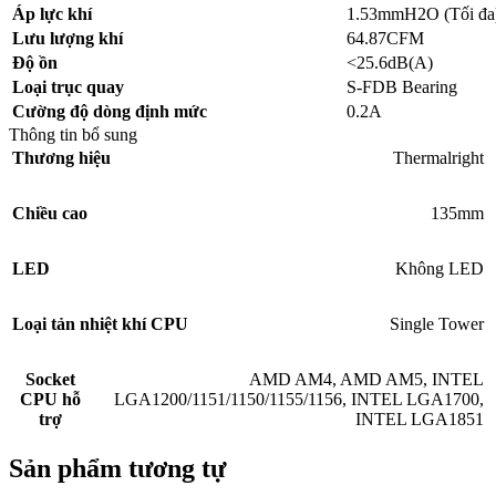
Áp lực khí
1.53mmH2O (Tối đa
Lưu lượng khí
64.87CFM
Độ ồn
<25.6dB(A)
Loại trục quay
S-FDB Bearing
Cường độ dòng định mức
0.2A
Thông tin bổ sung
Thương hiệu
Thermalright
Chiều cao
135mm
LED
Không LED
Loại tản nhiệt khí CPU
Single Tower
Socket
AMD AM4
,
AMD AM5
,
INTEL
CPU hỗ
LGA1200/1151/1150/1155/1156
,
INTEL LGA1700
,
trợ
INTEL LGA1851
Sản phẩm tương tự