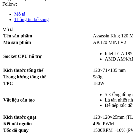
Follow:
Mô tả
Thông tin bổ sung
Mô tả
Tên sản phẩm
Assassin King 120 
Mã sản phẩm
AK120 MINI V2
Intel LGA 18
Socket CPU hỗ trợ
AMD AM4/A
Kích thước tổng thể
120×71×135 mm
Trọng lượng tổng thể
980g
TPC
180W
5 × Ống đồng 
Vật liệu cấu tạo
Lá tản nhiệt n
Đế tiếp xúc đ
Kích thước quạt
120×120×25mm (T
Kết nối nguồn
4Pin PWM
Tốc độ quay
1500RPM+-10% (P