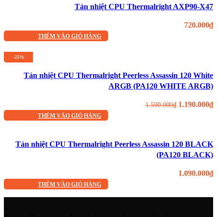
Tản nhiệt CPU Thermalright AXP90-X47
720.000
₫
THÊM VÀO GIỎ HÀNG
-25%
Tản nhiệt CPU Thermalright Peerless Assassin 120 White
ARGB (PA120 WHITE ARGB)
Giá
G
1.190.000
₫
1.590.000
₫
gốc
h
THÊM VÀO GIỎ HÀNG
là:
t
1.590.000₫.
l
Tản nhiệt CPU Thermalright Peerless Assassin 120 BLACK
1
(PA120 BLACK)
1.090.000
₫
THÊM VÀO GIỎ HÀNG