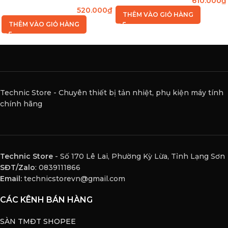
610.000
₫
520.000
₫
THÊM VÀO GIỎ HÀNG
THÊM VÀO GIỎ HÀNG
Technic Store - Chuyên thiết bị tản nhiệt, phụ kiện máy tính
chính hãng
Technic Store
- Số 170 Lê Lai, Phường Kỳ Lừa, Tỉnh Lạng Sơn
SĐT/Zalo
: 0839111866
Email:
technicstorevn@gmail.com
CÁC KÊNH BÁN HÀNG
SÀN TMĐT SHOPEE