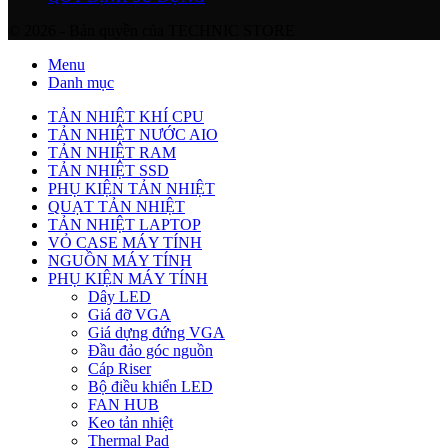
© 2026 - Bản quyền của TECHNIC STORE
Menu
Danh mục
TẢN NHIỆT KHÍ CPU
TẢN NHIỆT NƯỚC AIO
TẢN NHIỆT RAM
TẢN NHIỆT SSD
PHỤ KIỆN TẢN NHIỆT
QUẠT TẢN NHIỆT
TẢN NHIỆT LAPTOP
VỎ CASE MÁY TÍNH
NGUỒN MÁY TÍNH
PHỤ KIỆN MÁY TÍNH
Dây LED
Giá đỡ VGA
Giá dựng đứng VGA
Đầu đảo góc nguồn
Cáp Riser
Bộ điều khiển LED
FAN HUB
Keo tản nhiệt
Thermal Pad