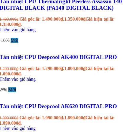
Tản nhiệt CPU Thermalright Peerless Assassin 140
DIGITAL BLACK (PA140 DIGITAL BLACK)
Giá gốc là: 1.490.000₫.
1.350.000
₫
Giá hiện tại là:
1.490.000
₫
1.350.000₫.
Thêm vào giỏ hàng
-16%
Mới
Tản nhiệt CPU Deepcool AK400 DIGITAL PRO
Giá gốc là: 1.290.000₫.
1.090.000
₫
Giá hiện tại là:
1.290.000
₫
1.090.000₫.
Thêm vào giỏ hàng
-5%
Mới
Tản nhiệt CPU Deepcool AK620 DIGITAL PRO
Giá gốc là: 1.990.000₫.
1.890.000
₫
Giá hiện tại là:
1.990.000
₫
1.890.000₫.
Thêm vào giỏ hàng