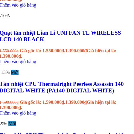
Thêm vào giỏ hàng
-10%
Quạt tản nhiệt Lian Li UNI FAN TL WIRELESS
LCD 140 BLACK
Giá gốc là: 1.550.000₫.
1.390.000
₫
Giá hiện tại là:
1.550.000
₫
1.390.000₫.
Thêm vào giỏ hàng
-13%
Mới
Tản nhiệt CPU Thermalright Peerless Assassin 140
DIGITAL WHITE (PA140 DIGITAL WHITE)
Giá gốc là: 1.590.000₫.
1.390.000
₫
Giá hiện tại là:
1.590.000
₫
1.390.000₫.
Thêm vào giỏ hàng
-9%
Mới