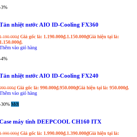
-3%
Tản nhiệt nước AIO ID-Cooling FX360
Giá gốc là: 1.190.000₫.
1.150.000
₫
Giá hiện tại là:
1.190.000
₫
1.150.000₫.
Thêm vào giỏ hàng
-4%
Tản nhiệt nước AIO ID-Cooling FX240
Giá gốc là: 990.000₫.
950.000
₫
Giá hiện tại là: 950.000₫.
990.000
₫
Thêm vào giỏ hàng
-30%
Mới
Case máy tính DEEPCOOL CH160 ITX
Giá gốc là: 1.990.000₫.
1.390.000
₫
Giá hiện tại là:
1.990.000
₫