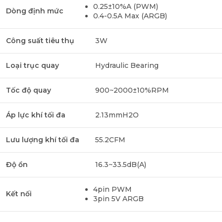
0.25±10%A (PWM)
Dòng định mức
0.4-0.5A Max (ARGB)
Công suất tiêu thụ
3W
Loại trục quay
Hydraulic Bearing
Tốc độ quay
900~2000±10%RPM
Áp lực khí tối đa
2.13mmH2O
Lưu lượng khí tối đa
55.2CFM
Độ ồn
16.3~33.5dB(A)
4pin PWM
Kết nối
3pin 5V ARGB