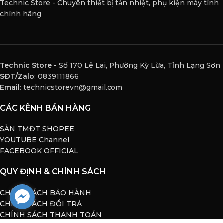
Technic Store - Chuyên thiết bị tản nhiệt, phụ kiện máy tính
chính hãng
Technic Store
- Số 170 Lê Lai, Phường Kỳ Lừa, Tỉnh Lạng Sơn
SĐT/Zalo
: 0839111866
Email:
technicstorevn@gmail.com
CÁC KÊNH BÁN HÀNG
SÀN TMĐT SHOPEE
YOUTUBE Channel
FACEBOOK OFFICIAL
QUY ĐỊNH & CHÍNH SÁCH
CHÍNH SÁCH BẢO HÀNH
CHÍNH SÁCH ĐỔI TRẢ
CHÍNH SÁCH THANH TOÁN