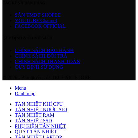
CÁC KÊNH BÁN HÀNG
SÀN TMĐT SHOPEE
YOUTUBE Channel
FACEBOOK OFFICIAL
QUY ĐỊNH & CHÍNH SÁCH
CHÍNH SÁCH BẢO HÀNH
CHÍNH SÁCH ĐỔI TRẢ
CHÍNH SÁCH THANH TOÁN
QUY ĐỊNH SỬ DỤNG
© 2026 - Bản quyền của TECHNIC STORE
Menu
Danh mục
TẢN NHIỆT KHÍ CPU
TẢN NHIỆT NƯỚC AIO
TẢN NHIỆT RAM
TẢN NHIỆT SSD
PHỤ KIỆN TẢN NHIỆT
QUẠT TẢN NHIỆT
TẢN NHIỆT LAPTOP