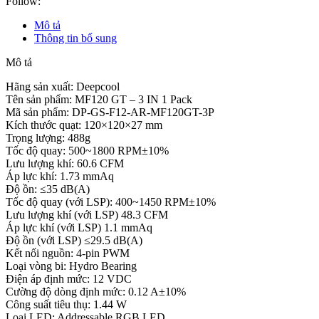
Follow:
Mô tả
Thông tin bổ sung
Mô tả
Hãng sản xuất: Deepcool
Tên sản phẩm: MF120 GT – 3 IN 1 Pack
Mã sản phẩm: DP-GS-F12-AR-MF120GT-3P
Kích thước quạt: 120×120×27 mm
Trọng lượng: 488g
Tốc độ quay: 500~1800 RPM±10%
Lưu lượng khí: 60.6 CFM
Áp lực khí: 1.73 mmAq
Độ ồn: ≤35 dB(A)
Tốc độ quay (với LSP): 400~1450 RPM±10%
Lưu lượng khí (với LSP) 48.3 CFM
Áp lực khí (với LSP) 1.1 mmAq
Độ ồn (với LSP) ≤29.5 dB(A)
Kết nối nguồn: 4-pin PWM
Loại vòng bi: Hydro Bearing
Điện áp định mức: 12 VDC
Cường độ dòng định mức: 0.12 A±10%
Công suất tiêu thụ: 1.44 W
Loại LED: Addressable RGB LED