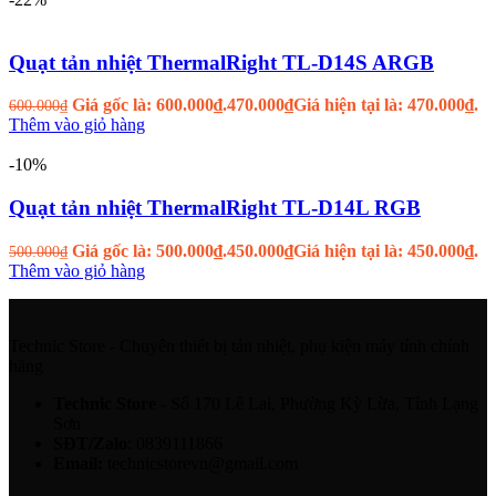
Quạt tản nhiệt ThermalRight TL-D14S ARGB
Giá gốc là: 600.000₫.
470.000
₫
Giá hiện tại là: 470.000₫.
600.000
₫
Thêm vào giỏ hàng
-10%
Quạt tản nhiệt ThermalRight TL-D14L RGB
Giá gốc là: 500.000₫.
450.000
₫
Giá hiện tại là: 450.000₫.
500.000
₫
Thêm vào giỏ hàng
Technic Store - Chuyên thiết bị tản nhiệt, phụ kiện máy tính chính
hãng
Technic Store
- Số 170 Lê Lai, Phường Kỳ Lừa, Tỉnh Lạng
Sơn
SĐT/Zalo
: 0839111866
Email:
technicstorevn@gmail.com