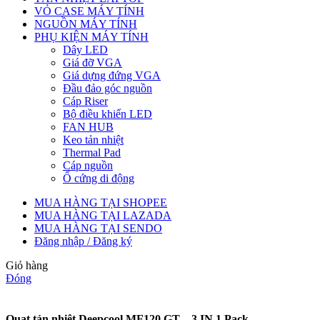
VỎ CASE MÁY TÍNH
NGUỒN MÁY TÍNH
PHỤ KIỆN MÁY TÍNH
Dây LED
Giá đỡ VGA
Giá dựng đứng VGA
Đầu đảo góc nguồn
Cáp Riser
Bộ điều khiển LED
FAN HUB
Keo tản nhiệt
Thermal Pad
Cáp nguồn
Ổ cứng di động
MUA HÀNG TẠI SHOPEE
MUA HÀNG TẠI LAZADA
MUA HÀNG TẠI SENDO
Đăng nhập / Đăng ký
Giỏ hàng
Đóng
Quạt tản nhiệt Deepcool MF120 GT – 3 IN 1 Pack