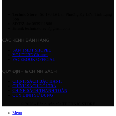
Technic Store
- Số 170 Lê Lai, Phường Kỳ Lừa, Tỉnh Lạng
Sơn
SĐT/Zalo
: 0839111866
Email:
technicstorevn@gmail.com
CÁC KÊNH BÁN HÀNG
SÀN TMĐT SHOPEE
YOUTUBE Channel
FACEBOOK OFFICIAL
QUY ĐỊNH & CHÍNH SÁCH
CHÍNH SÁCH BẢO HÀNH
CHÍNH SÁCH ĐỔI TRẢ
CHÍNH SÁCH THANH TOÁN
QUY ĐỊNH SỬ DỤNG
© 2026 - Bản quyền của TECHNIC STORE
Menu