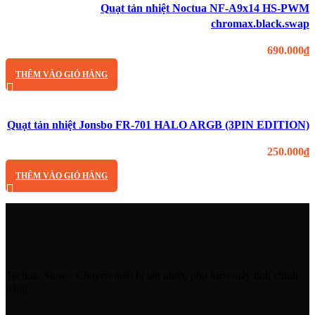
Quạt tản nhiệt Noctua NF-A9x14 HS-PWM
chromax.black.swap
690.000
₫
THÊM VÀO GIỎ HÀNG
Quạt tản nhiệt Jonsbo FR-701 HALO ARGB (3PIN EDITION)
250.000
₫
THÊM VÀO GIỎ HÀNG
Technic Store - Chuyên thiết bị tản nhiệt, phụ kiện máy tính chính
hãng