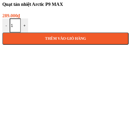
Quạt tản nhiệt Arctic P9 MAX
289.000
₫
-
+
THÊM VÀO GIỎ HÀNG