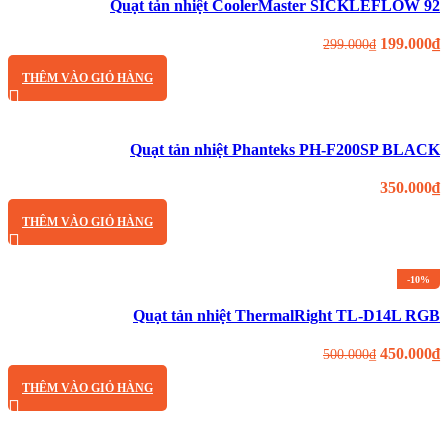
Quạt tản nhiệt CoolerMaster SICKLEFLOW 92
199.000
₫
299.000
₫
THÊM VÀO GIỎ HÀNG
Quạt tản nhiệt Phanteks PH-F200SP BLACK
350.000
₫
THÊM VÀO GIỎ HÀNG
-10%
Quạt tản nhiệt ThermalRight TL-D14L RGB
450.000
₫
500.000
₫
THÊM VÀO GIỎ HÀNG