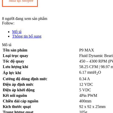
Mua tại Shopee
8
người đang xem sản phẩm
Follow:
Mô tả
Thông tin bổ sung
Mô tả
Tên sản phẩm
P9 MAX
Loại trục quay
Fluid Dynamic Bear
Tốc độ quay
450 – 4300 RPM (
Lưu lượng khí
58.25 CFM | 98.97 m
6.17 mmH
O
Áp lực khí
2
Cường độ dòng định mức
0.34 A
Điện áp định mức
12 VDC
Điện áp khởi động
5 VDC
Kết nối nguồn
4Pin PWM
Chiều dài cáp nguồn
400mm
Kích thước quạt
92 x 92 x 25mm
Trọng lượng quạt
105g