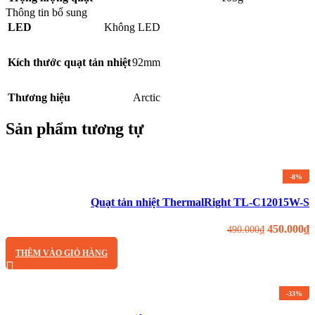
Thông tin bổ sung
LED
Không LED
Kích thước quạt tản nhiệt
92mm
Thương hiệu
Arctic
Sản phẩm tương tự
-8%
Quạt tản nhiệt ThermalRight TL-C12015W-S
450.000
₫
490.000
₫
THÊM VÀO GIỎ HÀNG
-33%